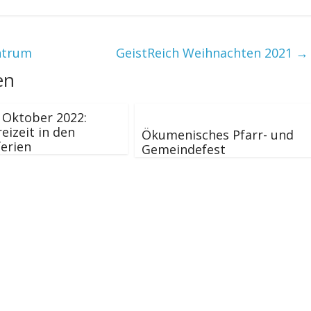
ntrum
GeistReich Weihnachten 2021
→
en
8. Oktober 2022:
reizeit in den
Ökumenisches Pfarr- und
erien
Gemeindefest