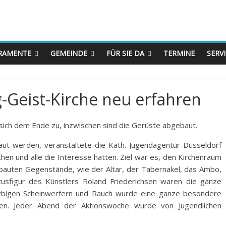
RAMENTE
GEMEINDE
FÜR SIE DA
TERMINE
SERV
ig-Geist-Kirche neu erfahren
 sich dem Ende zu, inzwischen sind die Gerüste abgebaut.
ut werden, veranstaltete die Kath. Jugendagentur Düsseldorf
hen und alle die Interesse hatten. Ziel war es, den Kirchenraum
ngebauten Gegenstände, wie der Altar, der Tabernakel, das Ambo,
tusfigur des Künstlers Roland Friederichsen waren die ganze
farbigen Scheinwerfern und Rauch wurde eine ganze besondere
en. Jeder Abend der Aktionswoche wurde von Jugendlichen