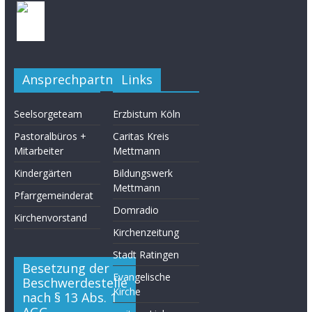
Ansprechpartner
Links
Seelsorgeteam
Erzbistum Köln
Pastoralbüros +
Caritas Kreis
Mitarbeiter
Mettmann
Kindergärten
Bildungswerk
Mettmann
Pfarrgemeinderat
Domradio
Kirchenvorstand
Kirchenzeitung
Stadt Ratingen
Besetzung der
Evangelische
Beschwerdestelle
Kirche
nach § 13 Abs. 1