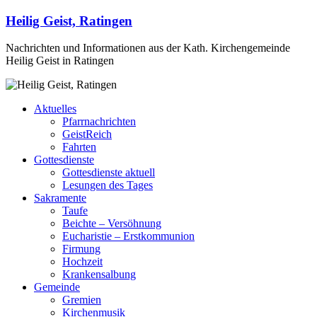
Heilig Geist, Ratingen
Nachrichten und Informationen aus der Kath. Kirchengemeinde
Heilig Geist in Ratingen
Aktuelles
Pfarrnachrichten
GeistReich
Fahrten
Gottesdienste
Gottesdienste aktuell
Lesungen des Tages
Sakramente
Taufe
Beichte – Versöhnung
Eucharistie – Erstkommunion
Firmung
Hochzeit
Krankensalbung
Gemeinde
Gremien
Kirchenmusik