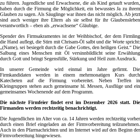
zu führen. Jugendliche und Erwachsene, die als Kind getauft wurden,
haben durch die Firmung die Möglichkeit, ein bewusstes Ja zu ihrem
Glauben zu sagen. Als Säuglinge war ihnen das nicht möglich. Ab jetzt
sind auch weniger ihre Eltern als sie selbst für ihr Glaubensleben
verantwortlich – eben als „erwachsene“ Gläubige.
Spender des Firmsakramentes ist der Weihbischof, der dem Firmling
die Hand auflegt, die Stirn mit Chrisam-Öl salbt und die Worte spricht:
„(Name), sei besiegelt durch die Gabe Gottes, den heiligen Geist.“ Die
Salbung eines Menschen mit Öl versinnbildlicht seine Erwählung
durch Gott und bringt Segensfülle, Stärkung und Heil zum Ausdruck.
In unserer Gemeinde wird einmal im Jahre gefirmt. Die
Firmkandidaten werden in einem mehrmonatigen Kurs durch
Katecheten auf die Firmung vorbereitet. Neben Treffen in
Kleingruppen stehen auch gemeinsame hl. Messen, Ausflüge und ein
gemeinsames Wochenende auf dem Programm.
Die nächste Firmfeier findet erst im Dezember 2026 statt. Die
Firmanden werden rechtzeitig benachrichtigt.
Die Jugendlichen im Alter von ca. 14 Jahren werden rechtzeitig vorher
durch einen Brief eingeladen an der Firmvorbereitung teilzunehmen.
Auch in den Pfarrnachrichten und im Internet wird auf den Beginn der
Firmvorbereitung hingewiesen.