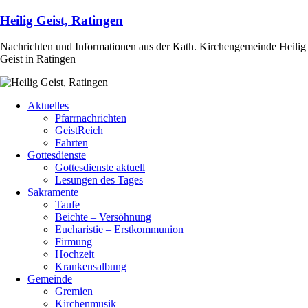
Heilig Geist, Ratingen
Nachrichten und Informationen aus der Kath. Kirchengemeinde Heilig
Geist in Ratingen
Aktuelles
Pfarrnachrichten
GeistReich
Fahrten
Gottesdienste
Gottesdienste aktuell
Lesungen des Tages
Sakramente
Taufe
Beichte – Versöhnung
Eucharistie – Erstkommunion
Firmung
Hochzeit
Krankensalbung
Gemeinde
Gremien
Kirchenmusik