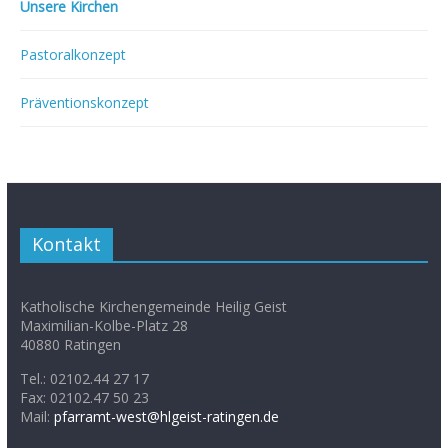
Unsere Kirchen
Pastoralkonzept
Präventionskonzept
Kontakt
Katholische Kirchengemeinde Heilig Geist
Maximilian-Kolbe-Platz 28
40880 Ratingen
Tel.: 02102.44 27 17
Fax: 02102.47 50 23
Mail:
pfarramt-west@hlgeist-ratingen.de