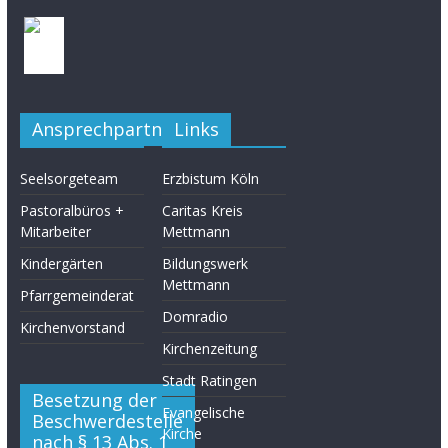
Ansprechpartner
Links
Seelsorgeteam
Erzbistum Köln
Pastoralbüros +
Caritas Kreis
Mitarbeiter
Mettmann
Kindergärten
Bildungswerk
Mettmann
Pfarrgemeinderat
Domradio
Kirchenvorstand
Kirchenzeitung
Stadt Ratingen
Besetzung der
Evangelische
Beschwerdestelle
Kirche
nach § 13 Abs. 1