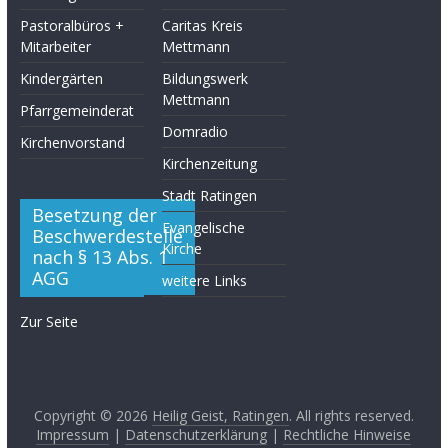
Pastoralbüros +
Caritas Kreis
Mitarbeiter
Mettmann
Kindergärten
Bildungswerk
Mettmann
Pfarrgemeinderat
Domradio
Kirchenvorstand
Kirchenzeitung
Stadt Ratingen
Besetzung der
Evangelische
Beschwerdestelle
Kirche
nach § 13 Abs. 1
AGG
weitere Links
Zur Seite
Copyright © 2026
Heilig Geist, Ratingen
. All rights reserved.
Impressum
|
Datenschutzerklärung
|
Rechtliche Hinweise