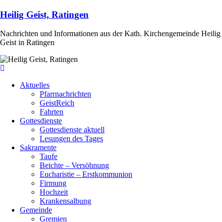
Heilig Geist, Ratingen
Nachrichten und Informationen aus der Kath. Kirchengemeinde Heilig
Geist in Ratingen
Aktuelles
Pfarrnachrichten
GeistReich
Fahrten
Gottesdienste
Gottesdienste aktuell
Lesungen des Tages
Sakramente
Taufe
Beichte – Versöhnung
Eucharistie – Erstkommunion
Firmung
Hochzeit
Krankensalbung
Gemeinde
Gremien