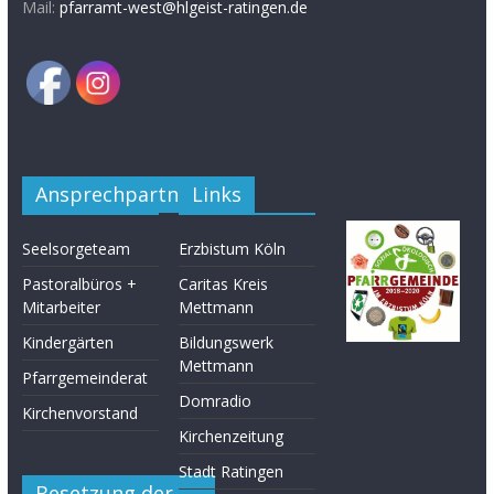
Mail:
pfarramt-west@hlgeist-ratingen.de
Ansprechpartner
Links
Seelsorgeteam
Erzbistum Köln
Pastoralbüros +
Caritas Kreis
Mitarbeiter
Mettmann
Kindergärten
Bildungswerk
Mettmann
Pfarrgemeinderat
Domradio
Kirchenvorstand
Kirchenzeitung
Stadt Ratingen
Besetzung der