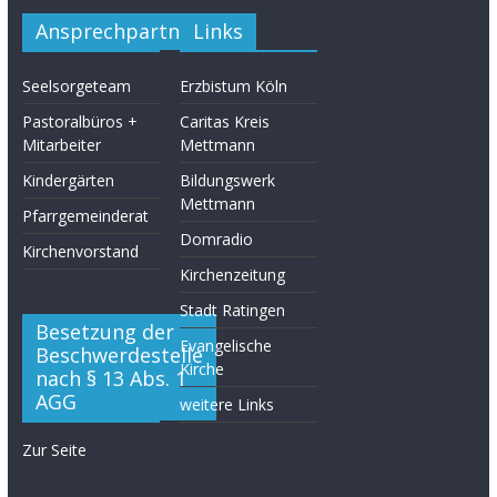
Ansprechpartner
Links
Seelsorgeteam
Erzbistum Köln
Pastoralbüros +
Caritas Kreis
Mitarbeiter
Mettmann
Kindergärten
Bildungswerk
Mettmann
Pfarrgemeinderat
Domradio
Kirchenvorstand
Kirchenzeitung
Stadt Ratingen
Besetzung der
Evangelische
Beschwerdestelle
Kirche
nach § 13 Abs. 1
AGG
weitere Links
Zur Seite