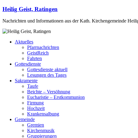
Heilig Geist, Ratingen
Nachrichten und Informationen aus der Kath. Kirchengemeinde Heilig
Aktuelles
Pfarrnachrichten
GeistReich
Fahrten
Gottesdienste
Gottesdienste aktuell
Lesungen des Tages
Sakramente
Taufe
Beichte – Versöhnung
Eucharistie – Erstkommunion
Firmung
Hochzeit
Krankensalbung
Gemeinde
Gremien
Kirchenmusik
Gruppierungen