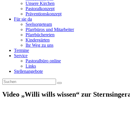
Unsere Kirchen
Pastoralkonzept
Präventionskonzept
Für sie da
Seelsorgeteam
Pfarrbüros und Mitarbeiter
Pfarrbüchereien
Kindergärten
Ihr Weg zu uns
Termine
Service
Pastoralbüro online
Links
Stellenangebote
Video „Willi wills wissen“ zur Sternsinger