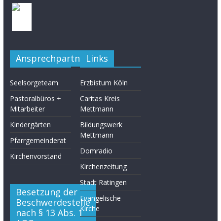
Ansprechpartner
Links
Seelsorgeteam
Erzbistum Köln
Pastoralbüros +
Caritas Kreis
Mitarbeiter
Mettmann
Kindergärten
Bildungswerk
Mettmann
Pfarrgemeinderat
Domradio
Kirchenvorstand
Kirchenzeitung
Stadt Ratingen
Besetzung der
Evangelische
Beschwerdestelle
Kirche
nach § 13 Abs. 1