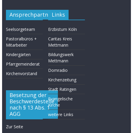
Ansprechpartner
Links
Seelsorgeteam
Erzbistum Köln
Pastoralbüros +
Caritas Kreis
Mitarbeiter
Mettmann
Kindergärten
Bildungswerk
Mettmann
Pfarrgemeinderat
Domradio
Kirchenvorstand
Kirchenzeitung
Stadt Ratingen
Besetzung der
Evangelische
Beschwerdestelle
Kirche
nach § 13 Abs. 1
AGG
weitere Links
Zur Seite