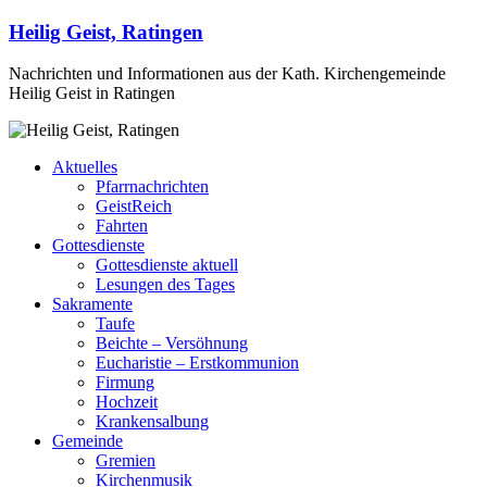
Heilig Geist, Ratingen
Nachrichten und Informationen aus der Kath. Kirchengemeinde
Heilig Geist in Ratingen
Aktuelles
Pfarrnachrichten
GeistReich
Fahrten
Gottesdienste
Gottesdienste aktuell
Lesungen des Tages
Sakramente
Taufe
Beichte – Versöhnung
Eucharistie – Erstkommunion
Firmung
Hochzeit
Krankensalbung
Gemeinde
Gremien
Kirchenmusik