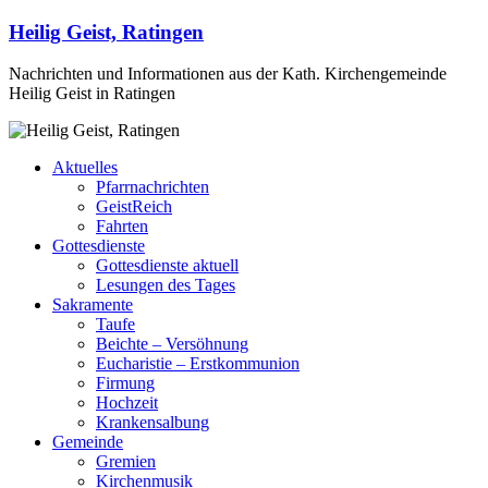
Heilig Geist, Ratingen
Nachrichten und Informationen aus der Kath. Kirchengemeinde
Heilig Geist in Ratingen
Aktuelles
Pfarrnachrichten
GeistReich
Fahrten
Gottesdienste
Gottesdienste aktuell
Lesungen des Tages
Sakramente
Taufe
Beichte – Versöhnung
Eucharistie – Erstkommunion
Firmung
Hochzeit
Krankensalbung
Gemeinde
Gremien
Kirchenmusik