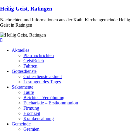
Heilig Geist, Ratingen
Nachrichten und Informationen aus der Kath. Kirchengemeinde Heilig
Geist in Ratingen
Aktuelles
Pfarrnachrichten
GeistReich
Fahrten
Gottesdienste
Gottesdienste aktuell
Lesungen des Tages
Sakramente
Taufe
Beichte – Versöhnung
Eucharistie – Erstkommunion
Firmung
Hochzeit
Krankensalbung
Gemeinde
Gremien