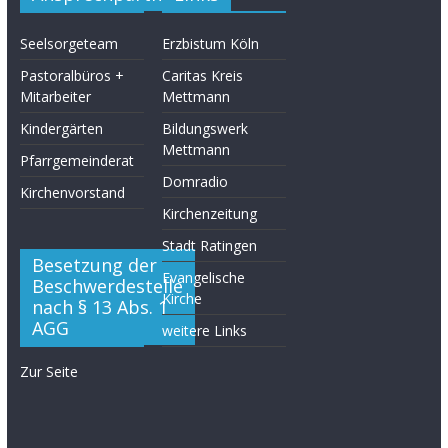
Seelsorgeteam
Erzbistum Köln
Pastoralbüros +
Caritas Kreis
Mitarbeiter
Mettmann
Kindergärten
Bildungswerk
Mettmann
Pfarrgemeinderat
Domradio
Kirchenvorstand
Kirchenzeitung
Stadt Ratingen
Besetzung der
Evangelische
Beschwerdestelle
Kirche
nach § 13 Abs. 1
AGG
weitere Links
Zur Seite