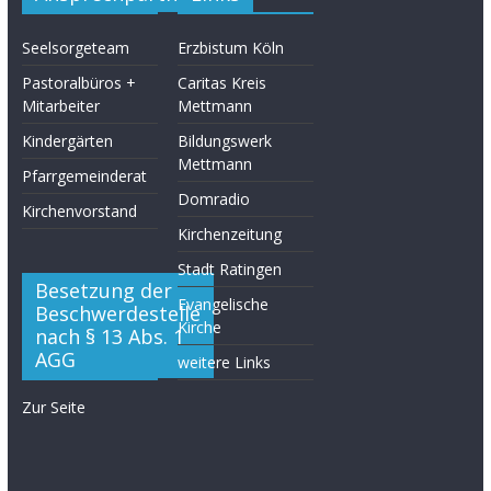
Seelsorgeteam
Erzbistum Köln
Pastoralbüros +
Caritas Kreis
Mitarbeiter
Mettmann
Kindergärten
Bildungswerk
Mettmann
Pfarrgemeinderat
Domradio
Kirchenvorstand
Kirchenzeitung
Stadt Ratingen
Besetzung der
Evangelische
Beschwerdestelle
Kirche
nach § 13 Abs. 1
AGG
weitere Links
Zur Seite