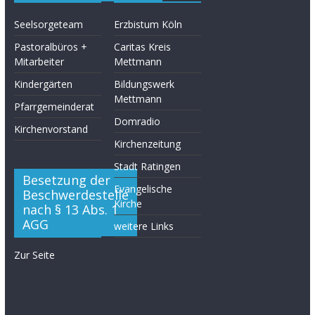
Seelsorgeteam
Erzbistum Köln
Pastoralbüros +
Caritas Kreis
Mitarbeiter
Mettmann
Kindergärten
Bildungswerk
Mettmann
Pfarrgemeinderat
Domradio
Kirchenvorstand
Kirchenzeitung
Stadt Ratingen
Besetzung der
Evangelische
Beschwerdestelle
Kirche
nach § 13 Abs. 1
AGG
weitere Links
Zur Seite