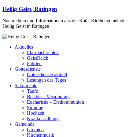
Heilig Geist, Ratingen
Nachrichten und Informationen aus der Kath. Kirchengemeinde
Heilig Geist in Ratingen
Aktuelles
Pfarrnachrichten
GeistReich
Fahrten
Gottesdienste
Gottesdienste aktuell
Lesungen des Tages
Sakramente
Taufe
Beichte – Versöhnung
Eucharistie – Erstkommunion
Firmung
Hochzeit
Krankensalbung
Gemeinde
Gremien
Kirchenmusik