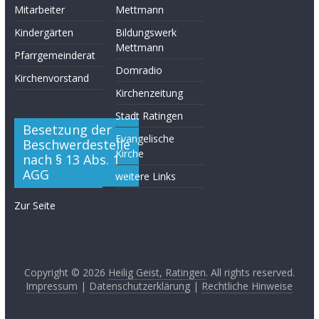
Mitarbeiter
Mettmann
Kindergärten
Bildungswerk
Mettmann
Pfarrgemeinderat
Domradio
Kirchenvorstand
Kirchenzeitung
Stadt Ratingen
Besetzung der
Evangelische
Beschwerdestelle
Kirche
nach § 13 Abs. 1
AGG
weitere Links
Zur Seite
Copyright © 2026
Heilig Geist, Ratingen
. All rights reserved.
Impressum
|
Datenschutzerklärung
|
Rechtliche Hinweise