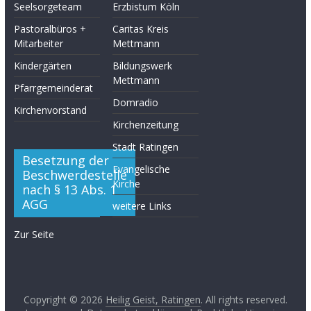
Seelsorgeteam
Erzbistum Köln
Pastoralbüros +
Caritas Kreis
Mitarbeiter
Mettmann
Kindergärten
Bildungswerk
Mettmann
Pfarrgemeinderat
Domradio
Kirchenvorstand
Kirchenzeitung
Stadt Ratingen
Besetzung der
Evangelische
Beschwerdestelle
Kirche
nach § 13 Abs. 1
AGG
weitere Links
Zur Seite
Copyright © 2026
Heilig Geist, Ratingen
. All rights reserved.