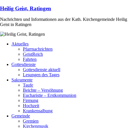
Heilig Geist, Ratingen
Nachrichten und Informationen aus der Kath. Kirchengemeinde Heilig
Geist in Ratingen
Aktuelles
Pfarrnachrichten
GeistReich
Fahrten
Gottesdienste
Gottesdienste aktuell
Lesungen des Tages
Sakramente
Taufe
Beichte – Versöhnung
Eucharistie – Erstkommunion
Firmung
Hochzeit
Krankensalbung
Gemeinde
Gremien
Kirchenmusik