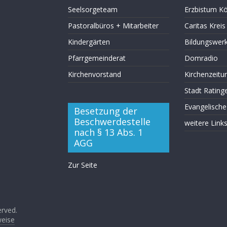
Seelsorgeteam
Erzbistum Kö
Pastoralbüros + Mitarbeiter
Caritas Krei
Kindergärten
Bildungswer
Pfarrgemeinderat
Domradio
Kirchenvorstand
Kirchenzeitu
Stadt Rating
Evangelische
Besetzung der
Beschwerdestelle
weitere Link
nach § 13 Abs. 1
AGG
Zur Seite
erved.
weise