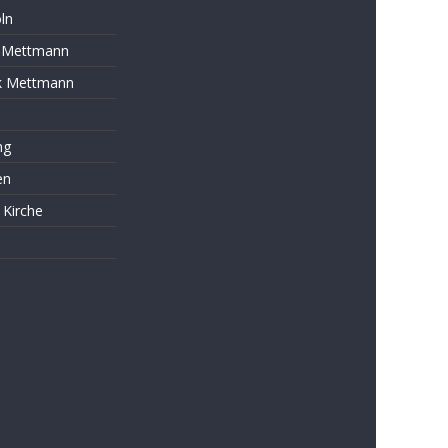
ln
s Mettmann
k Mettmann
ng
en
 Kirche
s