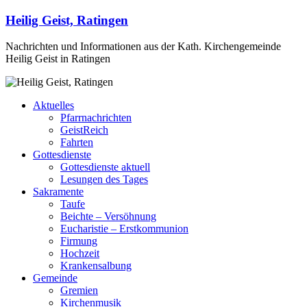
Heilig Geist, Ratingen
Nachrichten und Informationen aus der Kath. Kirchengemeinde
Heilig Geist in Ratingen
Aktuelles
Pfarrnachrichten
GeistReich
Fahrten
Gottesdienste
Gottesdienste aktuell
Lesungen des Tages
Sakramente
Taufe
Beichte – Versöhnung
Eucharistie – Erstkommunion
Firmung
Hochzeit
Krankensalbung
Gemeinde
Gremien
Kirchenmusik