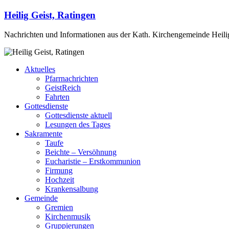
Heilig Geist, Ratingen
Nachrichten und Informationen aus der Kath. Kirchengemeinde Heilig
Aktuelles
Pfarrnachrichten
GeistReich
Fahrten
Gottesdienste
Gottesdienste aktuell
Lesungen des Tages
Sakramente
Taufe
Beichte – Versöhnung
Eucharistie – Erstkommunion
Firmung
Hochzeit
Krankensalbung
Gemeinde
Gremien
Kirchenmusik
Gruppierungen