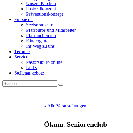
Unsere Kirchen
Pastoralkonzept
Präventionskonzept
Für sie da
Seelsorgeteam
Pfarrbüros und Mitarbeiter
Pfarrbüchereien
Kindergärten
Ihr Weg zu uns
Termine
Service
Pastoralbüro online
Links
Stellenangebote
« Alle Veranstaltungen
Ökum. Seniorenclub