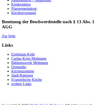
Pastoralbüros + Mitarbeiter
Kindergärten
Pfarrgemeinderat
Kirchenvorstand
Besetzung der Beschwerdestelle nach § 13 Abs. 1
AGG
Zur Seite
Links
Erzbistum Köln
Caritas Kreis Mettmann
Bildungswerk Mettmann
Domradio
Kirchenzeitung
Stadt Ratingen
Evangelische Kirche
weitere Links