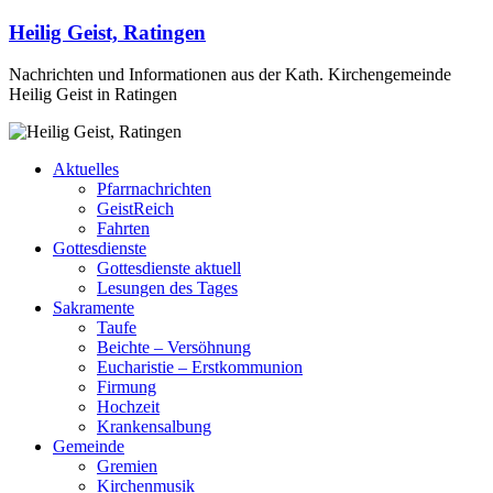
Heilig Geist, Ratingen
Nachrichten und Informationen aus der Kath. Kirchengemeinde
Heilig Geist in Ratingen
Aktuelles
Pfarrnachrichten
GeistReich
Fahrten
Gottesdienste
Gottesdienste aktuell
Lesungen des Tages
Sakramente
Taufe
Beichte – Versöhnung
Eucharistie – Erstkommunion
Firmung
Hochzeit
Krankensalbung
Gemeinde
Gremien
Kirchenmusik