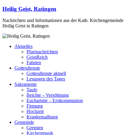
Heilig Geist, Ratingen
Nachrichten und Informationen aus der Kath. Kirchengemeinde
Heilig Geist in Ratingen
Aktuelles
Pfarrnachrichten
GeistReich
Fahrten
Gottesdienste
Gottesdienste aktuell
Lesungen des Tages
Sakramente
Taufe
Beichte – Versöhnung
Eucharistie – Erstkommunion
Firmung
Hochzeit
Krankensalbung
Gemeinde
Gremien
Kirchenmusik