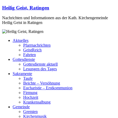
Heilig Geist, Ratingen
Nachrichten und Informationen aus der Kath. Kirchengemeinde
Heilig Geist in Ratingen
Aktuelles
Pfarrnachrichten
GeistReich
Fahrten
Gottesdienste
Gottesdienste aktuell
Lesungen des Tages
Sakramente
Taufe
Beichte – Versöhnung
Eucharistie – Erstkommunion
Firmung
Hochzeit
Krankensalbung
Gemeinde
Gremien
Kirchenmusik