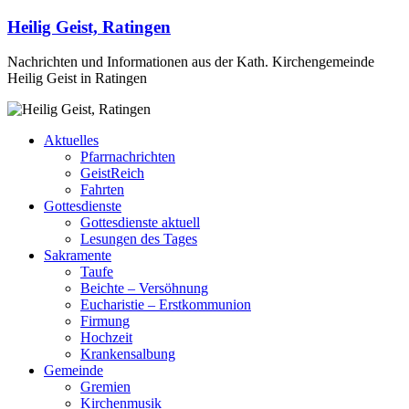
Heilig Geist, Ratingen
Nachrichten und Informationen aus der Kath. Kirchengemeinde
Heilig Geist in Ratingen
Aktuelles
Pfarrnachrichten
GeistReich
Fahrten
Gottesdienste
Gottesdienste aktuell
Lesungen des Tages
Sakramente
Taufe
Beichte – Versöhnung
Eucharistie – Erstkommunion
Firmung
Hochzeit
Krankensalbung
Gemeinde
Gremien
Kirchenmusik