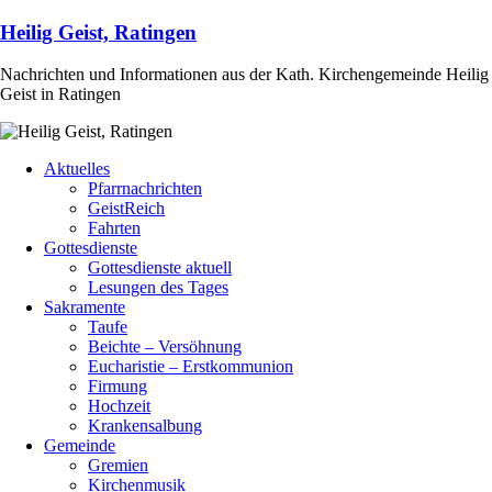
Heilig Geist, Ratingen
Nachrichten und Informationen aus der Kath. Kirchengemeinde Heilig
Geist in Ratingen
Aktuelles
Pfarrnachrichten
GeistReich
Fahrten
Gottesdienste
Gottesdienste aktuell
Lesungen des Tages
Sakramente
Taufe
Beichte – Versöhnung
Eucharistie – Erstkommunion
Firmung
Hochzeit
Krankensalbung
Gemeinde
Gremien
Kirchenmusik