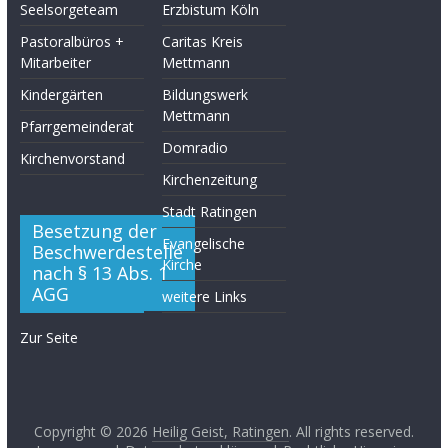
Seelsorgeteam
Erzbistum Köln
Pastoralbüros +
Caritas Kreis
Mitarbeiter
Mettmann
Kindergärten
Bildungswerk
Mettmann
Pfarrgemeinderat
Domradio
Kirchenvorstand
Kirchenzeitung
Stadt Ratingen
Besetzung der
Evangelische
Beschwerdestelle
Kirche
nach § 13 Abs. 1
AGG
weitere Links
Zur Seite
Copyright © 2026
Heilig Geist, Ratingen
. All rights reserved.