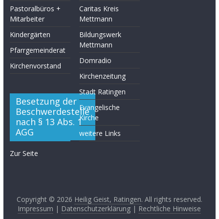
Pastoralbüros +
Caritas Kreis
Mitarbeiter
Mettmann
Kindergärten
Bildungswerk
Mettmann
Pfarrgemeinderat
Domradio
Kirchenvorstand
Kirchenzeitung
Stadt Ratingen
Besetzung der
Evangelische
Beschwerdestelle
Kirche
nach § 13 Abs. 1
AGG
weitere Links
Zur Seite
Copyright © 2026
Heilig Geist, Ratingen
. All rights reserved.
Impressum
|
Datenschutzerklärung
|
Rechtliche Hinweise