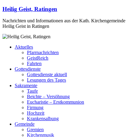
Heilig Geist, Ratingen
Nachrichten und Informationen aus der Kath. Kirchengemeinde
Heilig Geist in Ratingen
Aktuelles
Pfarrnachrichten
GeistReich
Fahrten
Gottesdienste
Gottesdienste aktuell
Lesungen des Tages
Sakramente
Taufe
Beichte – Versöhnung
Eucharistie – Erstkommunion
Firmung
Hochzeit
Krankensalbung
Gemeinde
Gremien
Kirchenmusik