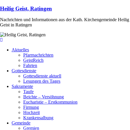
Heilig Geist, Ratingen
Nachrichten und Informationen aus der Kath. Kirchengemeinde Heilig
Geist in Ratingen
Aktuelles
Pfarrnachrichten
GeistReich
Fahrten
Gottesdienste
Gottesdienste aktuell
Lesungen des Tages
Sakramente
Taufe
Beichte – Versöhnung
Eucharistie – Erstkommunion
Firmung
Hochzeit
Krankensalbung
Gemeinde
Gremien