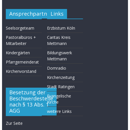
Ansprechpartner
Links
Seelsorgeteam
Erzbistum Köln
Pastoralbüros +
Caritas Kreis
Mitarbeiter
Mettmann
Kindergärten
Bildungswerk
Mettmann
Pfarrgemeinderat
Domradio
Kirchenvorstand
Kirchenzeitung
Stadt Ratingen
Besetzung der
Evangelische
Beschwerdestelle
Kirche
nach § 13 Abs. 1
AGG
weitere Links
Zur Seite