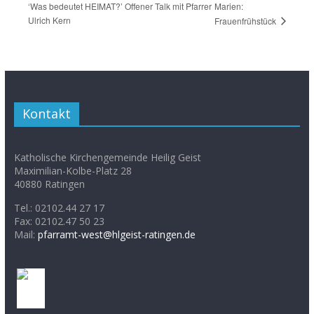
‘Was bedeutet HEIMAT?’ Offener Talk mit Pfarrer
Marien:
Ulrich Kern
Frauenfrühstück
Kontakt
Katholische Kirchengemeinde Heilig Geist
Maximilian-Kolbe-Platz 28
40880 Ratingen
Tel.: 02102.44 27 17
Fax: 02102.47 50 23
Mail:
pfarramt-west@hlgeist-ratingen.de