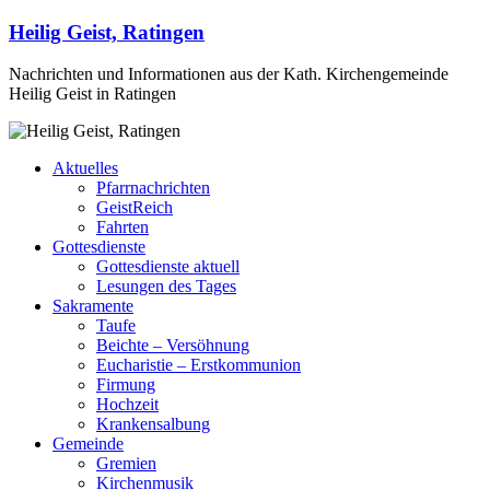
Heilig Geist, Ratingen
Nachrichten und Informationen aus der Kath. Kirchengemeinde
Heilig Geist in Ratingen
Aktuelles
Pfarrnachrichten
GeistReich
Fahrten
Gottesdienste
Gottesdienste aktuell
Lesungen des Tages
Sakramente
Taufe
Beichte – Versöhnung
Eucharistie – Erstkommunion
Firmung
Hochzeit
Krankensalbung
Gemeinde
Gremien
Kirchenmusik