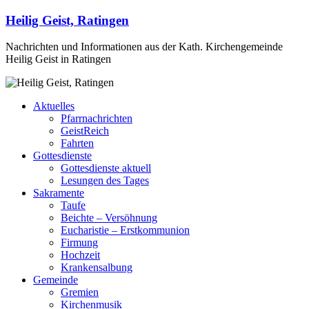
Heilig Geist, Ratingen
Nachrichten und Informationen aus der Kath. Kirchengemeinde
Heilig Geist in Ratingen
Aktuelles
Pfarrnachrichten
GeistReich
Fahrten
Gottesdienste
Gottesdienste aktuell
Lesungen des Tages
Sakramente
Taufe
Beichte – Versöhnung
Eucharistie – Erstkommunion
Firmung
Hochzeit
Krankensalbung
Gemeinde
Gremien
Kirchenmusik