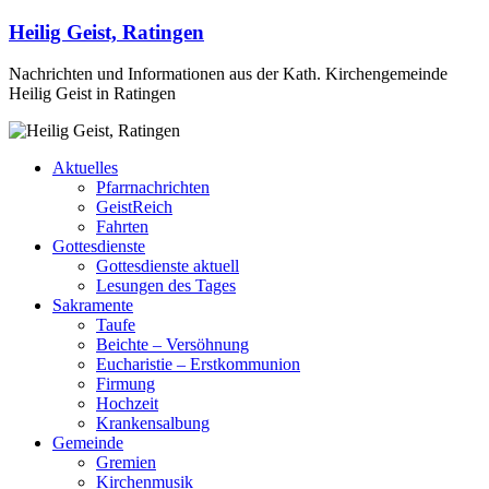
Heilig Geist, Ratingen
Nachrichten und Informationen aus der Kath. Kirchengemeinde
Heilig Geist in Ratingen
Aktuelles
Pfarrnachrichten
GeistReich
Fahrten
Gottesdienste
Gottesdienste aktuell
Lesungen des Tages
Sakramente
Taufe
Beichte – Versöhnung
Eucharistie – Erstkommunion
Firmung
Hochzeit
Krankensalbung
Gemeinde
Gremien
Kirchenmusik