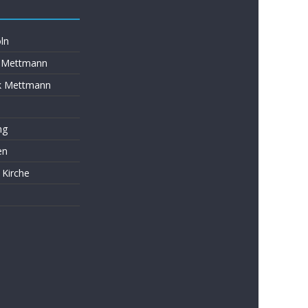
ln
s Mettmann
k Mettmann
ng
en
 Kirche
s