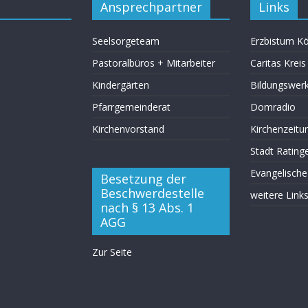
Ansprechpartner
Links
Seelsorgeteam
Erzbistum Kö
Pastoralbüros + Mitarbeiter
Caritas Krei
Kindergärten
Bildungswer
Pfarrgemeinderat
Domradio
Kirchenvorstand
Kirchenzeitu
Stadt Rating
Evangelische
Besetzung der
Beschwerdestelle
weitere Link
nach § 13 Abs. 1
AGG
Zur Seite