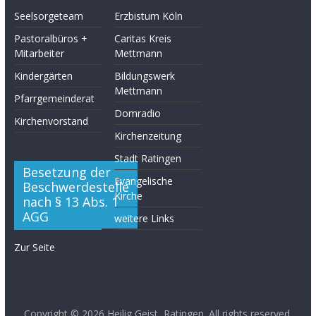
Seelsorgeteam
Erzbistum Köln
Pastoralbüros +
Caritas Kreis
Mitarbeiter
Mettmann
Kindergärten
Bildungswerk
Mettmann
Pfarrgemeinderat
Domradio
Kirchenvorstand
Kirchenzeitung
Stadt Ratingen
Besetzung der
Evangelische
Beschwerdestelle
Kirche
nach § 13 Abs. 1
AGG
weitere Links
Zur Seite
Copyright © 2026
Heilig Geist, Ratingen
. All rights reserved.