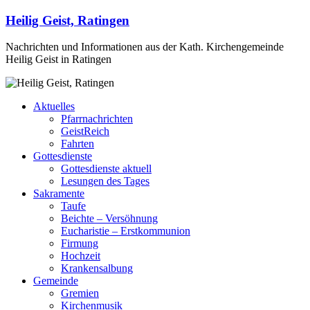
Heilig Geist, Ratingen
Nachrichten und Informationen aus der Kath. Kirchengemeinde
Heilig Geist in Ratingen
Aktuelles
Pfarrnachrichten
GeistReich
Fahrten
Gottesdienste
Gottesdienste aktuell
Lesungen des Tages
Sakramente
Taufe
Beichte – Versöhnung
Eucharistie – Erstkommunion
Firmung
Hochzeit
Krankensalbung
Gemeinde
Gremien
Kirchenmusik