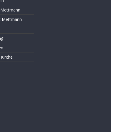
ln
s Mettmann
k Mettmann
ng
en
 Kirche
s