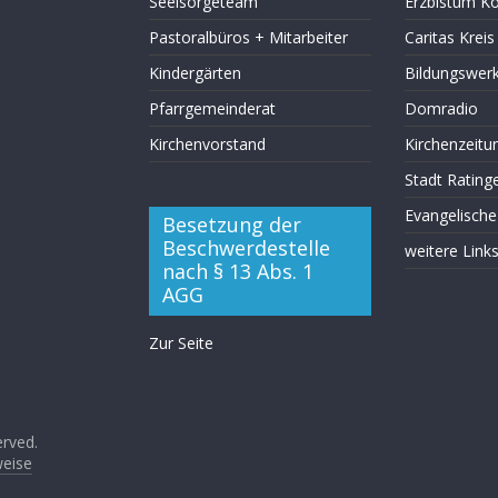
Seelsorgeteam
Erzbistum Kö
Pastoralbüros + Mitarbeiter
Caritas Krei
Kindergärten
Bildungswer
Pfarrgemeinderat
Domradio
Kirchenvorstand
Kirchenzeitu
Stadt Rating
Evangelische
Besetzung der
Beschwerdestelle
weitere Link
nach § 13 Abs. 1
AGG
Zur Seite
erved.
weise