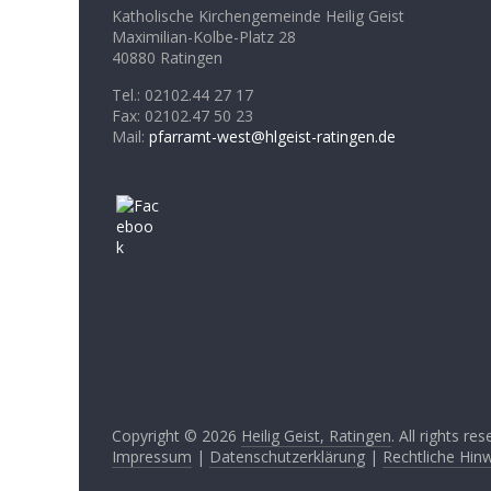
Katholische Kirchengemeinde Heilig Geist
Maximilian-Kolbe-Platz 28
40880 Ratingen
Tel.: 02102.44 27 17
Fax: 02102.47 50 23
Mail:
pfarramt-west@hlgeist-ratingen.de
Copyright © 2026
Heilig Geist, Ratingen
. All rights res
Impressum
|
Datenschutzerklärung
|
Rechtliche Hin