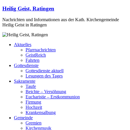
Heilig Geist, Ratingen
Nachrichten und Informationen aus der Kath. Kirchengemeinde
Heilig Geist in Ratingen
Aktuelles
Pfarrnachrichten
GeistReich
Fahrten
Gottesdienste
Gottesdienste aktuell
Lesungen des Tages
Sakramente
Taufe
Beichte – Versöhnung
Eucharistie – Erstkommunion
Firmung
Hochzeit
Krankensalbung
Gemeinde
Gremien
Kirchenmusik