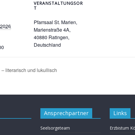
VERANSTALTUNGSOR
T
Pfarrsaal St. Marien,
 2026
Marienstraße 4A,
40880 Ratingen,
Deutschland
00
literarisch und lukullisch
Ansprechpartner
Links
Seelsorgeteam
Erzbistum Kö