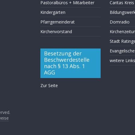
Pastoralbüros + Mitarbeiter
Caritas Krei
Kindergärten
Bildungswer
Pfarrgemeinderat
Domradio
Kirchenvorstand
Kirchenzeitu
Stadt Rating
Evangelische
Besetzung der
Beschwerdestelle
weitere Link
nach § 13 Abs. 1
AGG
Zur Seite
erved.
weise