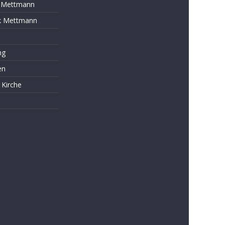
s Mettmann
k Mettmann
ng
en
 Kirche
s