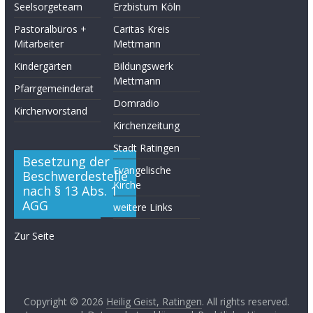
Seelsorgeteam
Erzbistum Köln
Pastoralbüros +
Caritas Kreis
Mitarbeiter
Mettmann
Kindergärten
Bildungswerk
Mettmann
Pfarrgemeinderat
Domradio
Kirchenvorstand
Kirchenzeitung
Stadt Ratingen
Besetzung der
Evangelische
Beschwerdestelle
Kirche
nach § 13 Abs. 1
AGG
weitere Links
Zur Seite
Copyright © 2026
Heilig Geist, Ratingen
. All rights reserved.