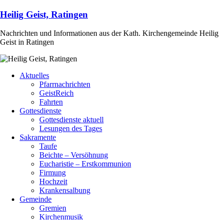
Heilig Geist, Ratingen
Nachrichten und Informationen aus der Kath. Kirchengemeinde Heilig
Geist in Ratingen
Aktuelles
Pfarrnachrichten
GeistReich
Fahrten
Gottesdienste
Gottesdienste aktuell
Lesungen des Tages
Sakramente
Taufe
Beichte – Versöhnung
Eucharistie – Erstkommunion
Firmung
Hochzeit
Krankensalbung
Gemeinde
Gremien
Kirchenmusik